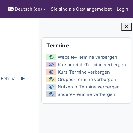
Deutsch ‎(de)‎
Sie sind als Gast angemeldet
Login
Blöcke
Termine überspringen
Termine
Website-Termine verbergen
Kursbereich-Termine verbergen
Kurs-Termine verbergen
Februar
▶︎
Gruppe-Termine verbergen
Nutzer/in-Termine verbergen
ntag
andere-Termine verbergen
, 4. Januar
 Termine, Sonntag, 5. Januar