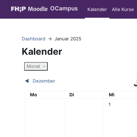
Zum Hauptinhalt
OCampus
Kalender
Alle Kurse
Dashboard
Januar 2025
Kalender
Monat
◀︎
Dezember
Montag
Dienstag
Mittwoch
Mo
Di
Mi
Keine Termine,
1