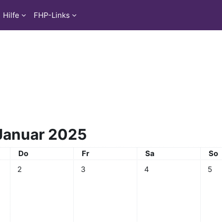
Hilfe
FHP-Links
Januar 2025
Donnerstag
Freitag
Samstag
Son
Do
Fr
Sa
So
 Mittwoch, 1. Januar
Keine Termine, Donnerstag, 2. Januar
Keine Termine, Freitag, 3. Januar
Keine Termine, Samstag
Keine
2
3
4
5