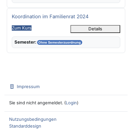
Kursname
Koordination im Familienrat 2024
Zum Kurs
Details
Semester:
Ohne Semesterzuordnung
Impressum
Sie sind nicht angemeldet. (
Login
)
Nutzungsbedingungen
Standarddesign