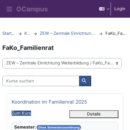
Zum Hauptinhalt
Login
Website-Übersicht
Startseite
Kurse
ZEW – Zentrale Einrichtung Weiterbildung
FaKo_Familienrat
FaKo_Familienrat
Kursbereiche
Kurse suchen
Kurse suchen
Kursname
Koordination im Familienrat 2025
Zum Kurs
Details
Semester:
Ohne Semesterzuordnung