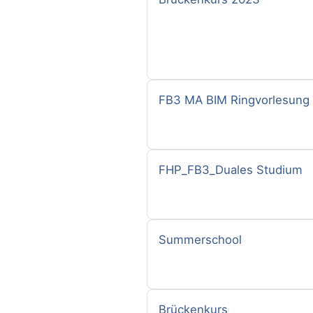
Nazwa kursu
FB3 MA BIM Ringvorlesung
Nazwa kursu
FHP_FB3_Duales Studium
Nazwa kursu
Summerschool
Nazwa kursu
Brückenkurs