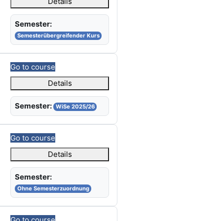
Details
Semester:
Semesterübergreifender Kurs
Go to course
Details
Semester:
WiSe 2025/26
Go to course
Details
Semester:
Ohne Semesterzuordnung
Go to course