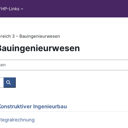
FHP-Links
reich 3 – Bauingenieurwesen
 Bauingenieurwesen
Wyszukaj kursy
 Konstruktiver Ingenieurbau
Integralrechnung