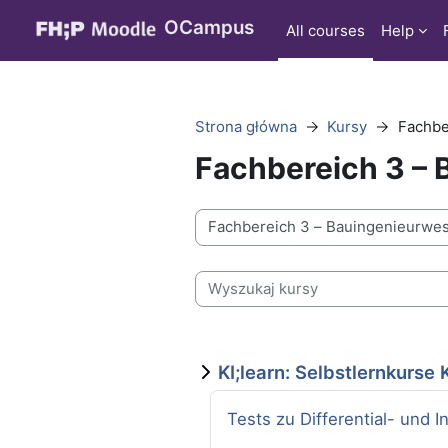
Przejdź do głównej zawartości
OCampus
All courses
Help
Strona główna
Kursy
Fachbe
Fachbereich 3 –
Kategorie kursów
Wyszukaj kursy
KI;learn: Selbstlernkurse
Nazwa kursu
Tests zu Differential- und 