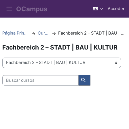
Salta al contenido principal
Acceder
Panel lateral
Página Principal
Cursos
Fachbereich 2 – STADT | BAU | KULTUR
Fachbereich 2 – STADT | BAU | KULTUR
Categorías
Buscar cursos
Buscar cursos