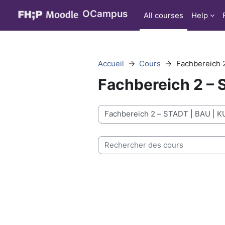
Passer au contenu principal
OCampus
All courses
Help
Accueil
Cours
Fachbereich 
Fachbereich 2 –
Catégories de cours
Rechercher des cours