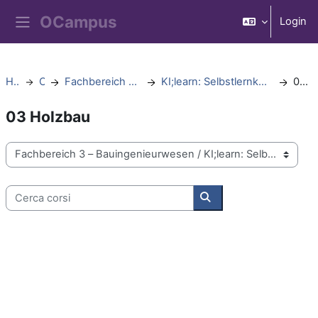
Vai al contenuto principale
Login
Pannello laterale
Home
Corsi
Fachbereich 3 – Bauingenieurwesen
KI;learn: Selbstlernkurse Konstruktiver Ingenieurbau
03 Holzbau
03 Holzbau
Categorie di corso
Cerca corsi
Cerca corsi