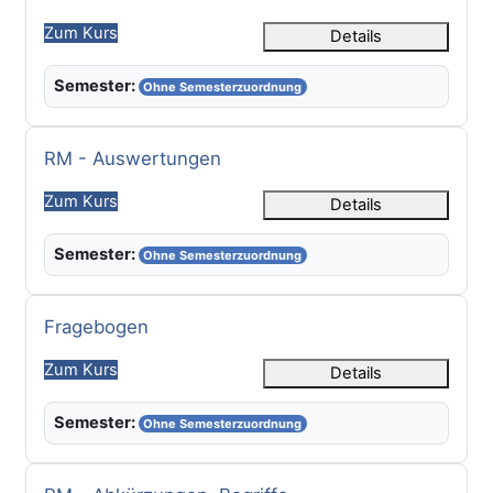
Zum Kurs
Details
Semester:
Ohne Semesterzuordnung
Kursname
RM - Auswertungen
Zum Kurs
Details
Semester:
Ohne Semesterzuordnung
Kursname
Fragebogen
Zum Kurs
Details
Semester:
Ohne Semesterzuordnung