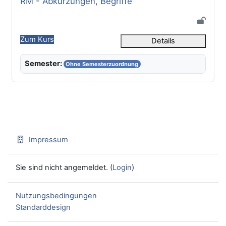
Kursname
RM - Abkürzungen, Begriffe
Zum Kurs
Details
Semester:
Ohne Semesterzuordnung
Impressum
Sie sind nicht angemeldet. (
Login
)
Nutzungsbedingungen
Standarddesign