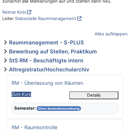
zunächst alle Markierungen auf und Starten dann neu.
Reimar Kobi
Leiter
Stabsstelle Raummanagement
Alles aufklappen
Raummanagement - S-PLUS
Bewerbung auf Stellen, Praktikum
StS RM - Beschäftigte intern
Altregistratur/Hochschularchiv
Kursname
RM - Überlassung von Räumen
Zum Kurs
Details
Semester:
Ohne Semesterzuordnung
Kursname
RM - Raumkontrolle