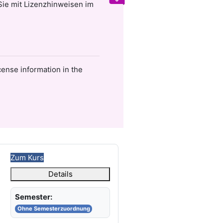
 Sie mit Lizenzhinweisen im
cense information in the
Zum Kurs
Details
Semester:
Ohne Semesterzuordnung