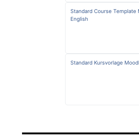
Kursname
Standard Course Template M
English
Kursname
Standard Kursvorlage Mood