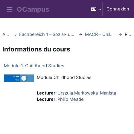
Passer au contenu principal
Connexion
Panneau latéral
Accueil
Fachbereich 1 – Sozial- und Bildungswissenschaften
MACR – Childrens Rights M.A.
Résumé
Informations du cours
Module 1. Childhood Studies
Module Childhood Studies
Lecturer:
Urszula Markowska-Manista
Lecturer:
Philip Meade