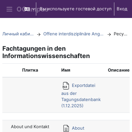
Перейти к основному содержанию
Вы используете гостевой доступ
Вход
Боковая панель
Личный кабинет
Offene interdisziplinäre Angebote
Ресурсы
Fachtagungen in den
Informationswissenschaften
Плитка
Имя
Описание
Exportdatei
aus der
Tagungsdatenbank
(1.12.2025)
About und Kontakt
About