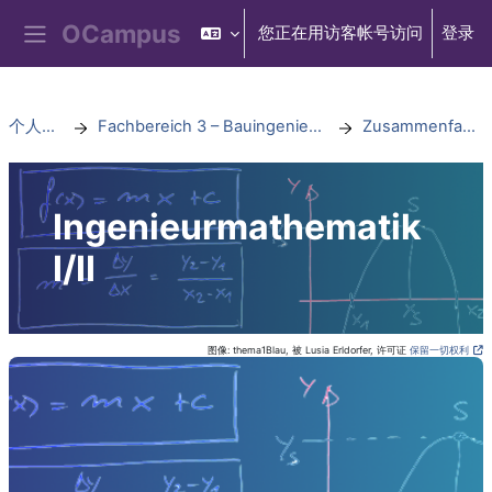
跳到主要内容
您正在用访客帐号访问
登录
停靠面板
个人主页
Fachbereich 3 – Bauingenieurwesen
Zusammenfassung
Ingenieurmathematik
I/II
图像: thema1Blau,
被 Lusia Erldorfer,
许可证
保留一切权利