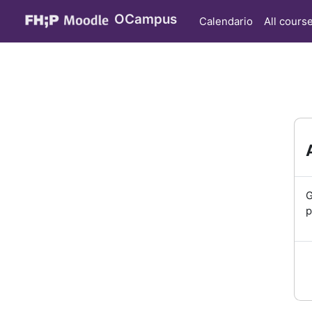
Vai al contenuto principale
OCampus
Calendario
All cours
G
p