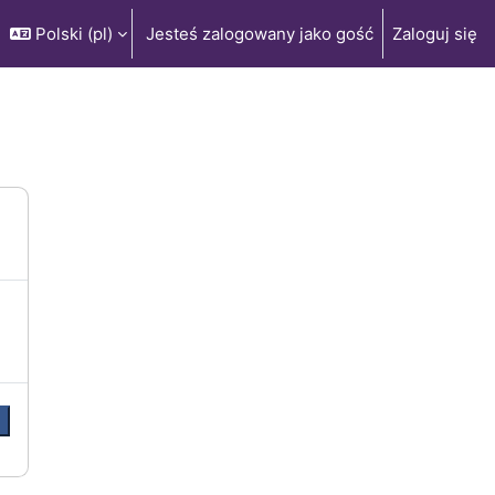
Polski ‎(pl)‎
Jesteś zalogowany jako gość
Zaloguj się
j