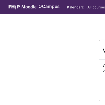
Przejdź do głównej zawartości
OCampus
Kalendarz
All course
G
Z