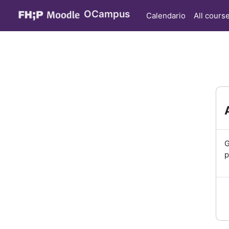
Vai al contenuto principale
OCampus
Calendario
All cours
G
p